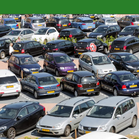
iensten
Technische groothandel
Over van Hees