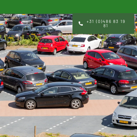
Contact
+31 (0)486 83 19
81