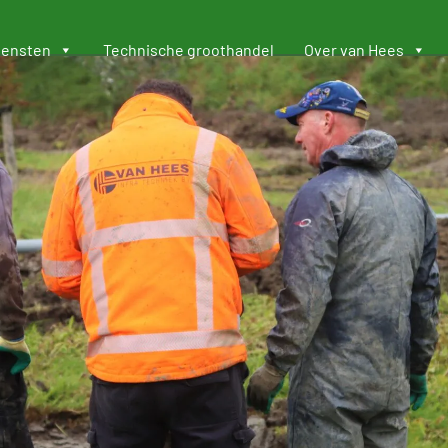
iensten
Technische groothandel
Over van Hees