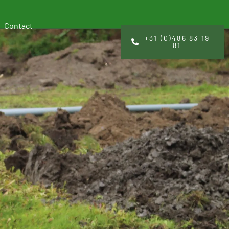
Contact
+31 (0)486 83 19
81