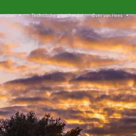
iensten
Technische groothandel
Over van Hees