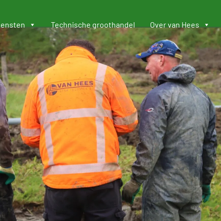
iensten
Technische groothandel
Over van Hees