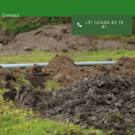
Contact
+31 (0)486 83 19
81